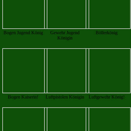
Allgemein
(161)
Böller
(23)
Bogen
(72)
Jugend
(15)
Luftgewehr
(62)
Luftpistole
(43)
Veranstaltungen
(69)
Suchen
nach:
Meta
Anmelden
Eintrags-Feed
Kommentar-Feed
WordPress.org
custom footer text left
Iconic One
Theme | Powered by
Wordpress