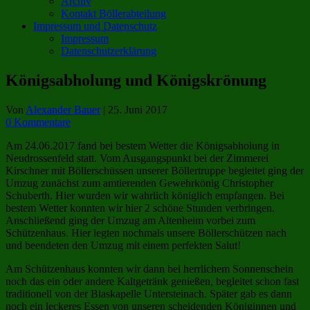
Archiv
Kontakt Böllerabteilung
Impressum und Datenschutz
Impressum
Datenschutzerklärung
Königsabholung und Königskrönung
Von
Alexander Bauer
|
25. Juni 2017
0 Kommentare
Am 24.06.2017 fand bei bestem Wetter die Königsabholung in
Neudrossenfeld statt. Vom Ausgangspunkt bei der Zimmerei
Kirschner mit Böllerschüssen unserer Böllertruppe begleitet ging der
Umzug zunächst zum amtierenden Gewehrkönig Christopher
Schuberth. Hier wurden wir wahrlich königlich empfangen. Bei
bestem Wetter konnten wir hier 2 schöne Stunden verbringen.
Anschließend ging der Umzug am Altenheim vorbei zum
Schützenhaus. Hier legten nochmals unsere Böllerschützen nach
und beendeten den Umzug mit einem perfekten Salut!
Am Schützenhaus konnten wir dann bei herrlichem Sonnenschein
noch das ein oder andere Kaltgetränk genießen, begleitet schon fast
traditionell von der Blaskapelle Untersteinach. Später gab es dann
noch ein leckeres Essen von unseren scheidenden Königinnen und