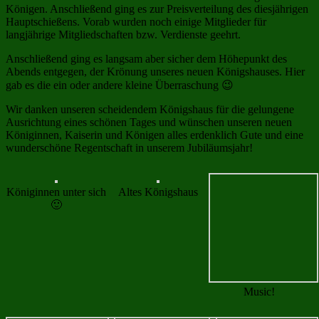
Königen. Anschließend ging es zur Preisverteilung des diesjährigen
Hauptschießens. Vorab wurden noch einige Mitglieder für
langjährige Mitgliedschaften bzw. Verdienste geehrt.
Anschließend ging es langsam aber sicher dem Höhepunkt des
Abends entgegen, der Krönung unseres neuen Königshauses. Hier
gab es die ein oder andere kleine Überraschung 😉
Wir danken unseren scheidendem Königshaus für die gelungene
Ausrichtung eines schönen Tages und wünschen unseren neuen
Königinnen, Kaiserin und Königen alles erdenklich Gute und eine
wunderschöne Regentschaft in unserem Jubiläumsjahr!
Königinnen unter sich
Altes Königshaus
Music!
🙂
Salut!
Christopher als
Königsscheiben
Dirigent
Lecker!
Salate
Essen