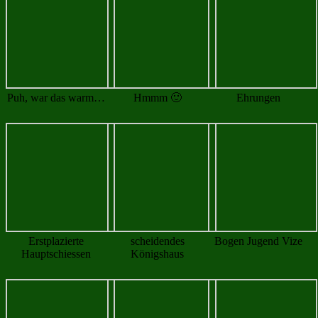
Bogen Kaiserin!
Luftpistolen Königin
Luftgewehr König!
Ehrung der Gemeinde
neues Königshaus
Königshaus inkl. Vize
für besondere
Verdienste
Kategorie:
Allgemein
Veranstaltungen
Beitragsnavigation
←
Jugend Fernwettkampf Finale in Neudrossenfeld
Unsere
Bayerischen Vizemeister
→
Kategorien