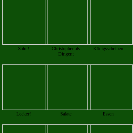
Puh, war das warm…
Hmmm 🙂
Ehrungen
Erstplazierte
scheidendes
Bogen Jugend Vize
Hauptschiessen
Königshaus
Bogen Jugend König
Gewehr Jugend
Königin
Böllerkönig