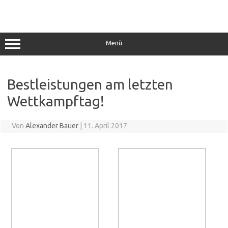
Zum
Inhalt
springen
Menü
Bestleistungen am letzten
Wettkampftag!
Von
Alexander Bauer
|
11. April 2017