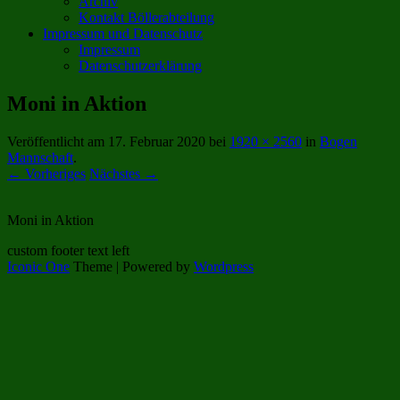
Archiv
Kontakt Böllerabteilung
Impressum und Datenschutz
Impressum
Datenschutzerklärung
Moni in Aktion
Veröffentlicht am
17. Februar 2020
bei
1920 × 2560
in
Bogen
Mannschaft
.
← Vorheriges
Nächstes →
Moni in Aktion
custom footer text left
Iconic One
Theme | Powered by
Wordpress